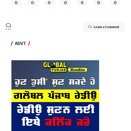
0
0
0
0
0
0
0
Leave a Comment
ADVT