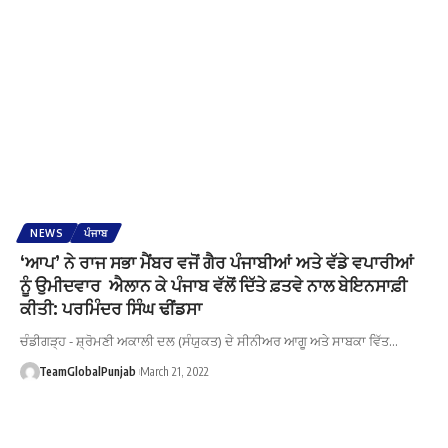
NEWS
ਪੰਜਾਬ
‘ਆਪ’ ਨੇ ਰਾਜ ਸਭਾ ਮੈਂਬਰ ਵਜੋਂ ਗੈਰ ਪੰਜਾਬੀਆਂ ਅਤੇ ਵੱਡੇ ਵਪਾਰੀਆਂ
ਨੂੰ ਉਮੀਦਵਾਰ ਐਲਾਨ ਕੇ ਪੰਜਾਬ ਵੱਲੋਂ ਦਿੱਤੇ ਫ਼ਤਵੇ ਨਾਲ ਬੇਇਨਸਾਫ਼ੀ
ਕੀਤੀ: ਪਰਮਿੰਦਰ ਸਿੰਘ ਢੀਂਡਸਾ
ਚੰਡੀਗੜ੍ਹ - ਸ਼੍ਰੋਮਣੀ ਅਕਾਲੀ ਦਲ (ਸੰਯੁਕਤ) ਦੇ ਸੀਨੀਅਰ ਆਗੂ ਅਤੇ ਸਾਬਕਾ ਵਿੱਤ…
TeamGlobalPunjab
March 21, 2022