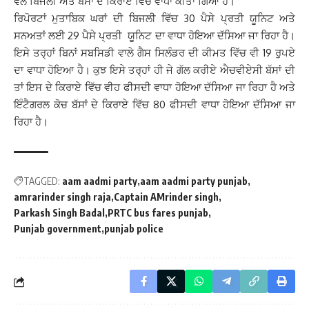
ਵੱਲੋਂ ਬਿਜਲੀ ਅਤੇ ਬੱਸਾਂ ਦੇ ਕਿਰਾਏ ਵਿੱਚ ਵਾਧਾ ਕੀਤਾ ਗਿਆ ਹੈ।
ਰਿਪੋਰਟਾਂ ਮੁਤਾਬਿਕ ਘਰਾਂ ਦੀ ਬਿਜਲੀ ਵਿੱਚ 30 ਪੈਸੇ ਪ੍ਰਤੀ ਯੂਨਿਟ ਅਤੇ
ਸਨਅਤਾਂ ਲਈ 29 ਪੈਸੇ ਪ੍ਰਤੀ ਯੂਨਿਟ ਦਾ ਵਾਧਾ ਹੋਇਆ ਦੱਸਿਆ ਜਾ ਰਿਹਾ ਹੈ।
ਇਸੇ ਤਰ੍ਹਾਂ ਬਿਨਾਂ ਸਬਸਿਡੀ ਵਾਲੇ ਗੈਸ ਸਿਲੰਡਰ ਦੀ ਕੀਮਤ ਵਿੱਚ ਵੀ 19 ਰੁਪਏ
ਦਾ ਵਾਧਾ ਹੋਇਆ ਹੈ। ਕੁਝ ਇਸੇ ਤਰ੍ਹਾਂ ਹੀ ਜੇ ਗੱਲ ਕਰੀਏ ਐਚਵੀਏਸੀ ਬੱਸਾਂ ਦੀ
ਤਾਂ ਇਸ ਦੇ ਕਿਰਾਏ ਵਿੱਚ ਵੀਹ ਫੀਸਦੀ ਵਾਧਾ ਹੋਇਆ ਦੱਸਿਆ ਜਾ ਰਿਹਾ ਹੈ ਅਤੇ
ਇੰਟੈਗਰਲ ਕੋਚ ਬੱਸਾਂ ਦੇ ਕਿਰਾਏ ਵਿੱਚ 80 ਫੀਸਦੀ ਵਾਧਾ ਹੋਇਆ ਦੱਸਿਆ ਜਾ
ਰਿਹਾ ਹੈ।
TAGGED:
aam aadmi party
aam aadmi party punjab
amrarinder singh raja
Captain AMrinder singh
Parkash Singh Badal
PRTC bus fares punjab
Punjab government
punjab police