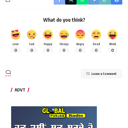
What do you think?
Love
Sad
Happy
Sleepy
Angry
Dead
Wink
0
0
0
0
0
0
0
Leave a Comment
ADVT