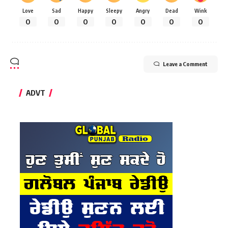
Love
Sad
Happy
Sleepy
Angry
Dead
Wink
0
0
0
0
0
0
0
Leave a Comment
ADVT