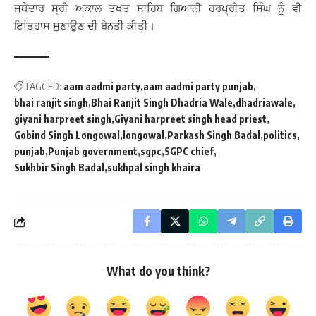
ਜਥੇਦਾਰ ਸ੍ਰੀ ਅਕਾਲ ਤਖਤ ਸਾਹਿਬ ਗਿਆਨੀ ਹਰਪ੍ਰੀਤ ਸਿੰਘ ਨੂੰ ਵੀ
ਇਤਿਹਾਸ ਸੁਣਾਉਣ ਦੀ ਬੇਨਤੀ ਕੀਤੀ।
TAGGED:
aam aadmi party
aam aadmi party punjab
bhai ranjit singh
Bhai Ranjit Singh Dhadria Wale
dhadriawale
giyani harpreet singh
Giyani harpreet singh head priest
Gobind Singh Longowal
longowal
Parkash Singh Badal
politics
punjab
Punjab government
sgpc
SGPC chief
Sukhbir Singh Badal
sukhpal singh khaira
What do you think?