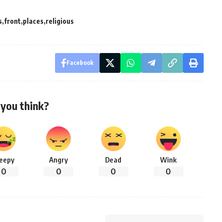
s
front
places
religious
Facebook
you think?
leepy
Angry
Dead
Wink
0
0
0
0