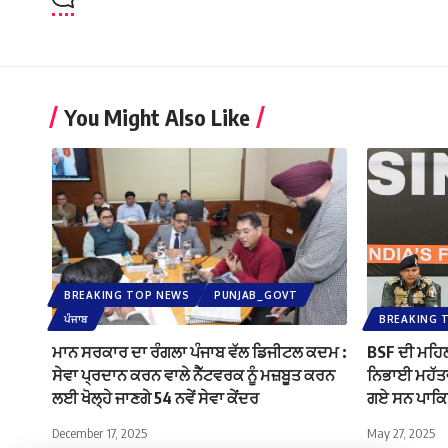
You Might Also Like
BREAKING TOP NEWS
PUNJAB_GOVT
ਪੰਜਾਬ
BREAKING 
ਮਾਨ ਸਰਕਾਰ ਦਾ ਰੰਗਲਾ ਪੰਜਾਬ ਵੱਲ ਡਿਜੀਟਲ ਕਦਮ :
BSF ਦੀ ਮਹਿਲਾ
ਸੇਵਾ ਪ੍ਰਦਾਨ ਕਰਨ ਵਾਲੇ ਨੈੱਟਵਰਕ ਨੂੰ ਮਜ਼ਬੂਤ ​​ਕਰਨ
ਨਿਭਾਈ ਮਹੱਤਵ
ਲਈ ਖੋਲ੍ਹੇ ਜਾਣਗੇ 54 ਨਵੇਂ ਸੇਵਾ ਕੇਂਦਰ
ਗਏ ਸਨ ਪਾਕਿਸ
December 17, 2025
May 27, 2025