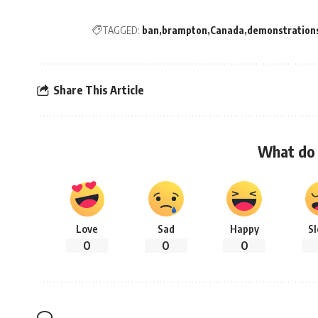
TAGGED:
ban
brampton
Canada
demonstration
Share This Article
What do 
Love
Sad
Happy
S
0
0
0