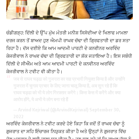
ਚੰਡੀਗੜ੍ਹ: ਦਿੱਲੀ ਦੇ ਉੱਪ ਮੁੱਖ ਮੰਤਰੀ ਮਨੀਸ਼ ਸਿਸੋਦੀਆ ਦੇ ਖਿਲਾਫ ਮਾਮਲਾ
ਦਰਜ ਕਰਨ ਤੋਂ ਬਾਅਦ ਹੁਣ ਐਮਪੀ ਰਾਘਵ ਚੱਢਾ ਦੀ ਗ੍ਰਿਫਤਾਰੀ ਦਾ ਡਰ ਸਤਾ
ਰਿਹਾ ਹੈ। ਦੱਸ ਦਈਏ ਕਿ ਆਮ ਆਦਮੀ ਪਾਰਟੀ ਦੇ ਕਨਵੀਨਰ ਅਰਵਿੰਦ
ਕੇਜਰੀਵਾਲ ਨੇ ਰਾਘਵ ਚੱਢਾ ਦੀ ਗ੍ਰਿਫਤਾਰੀ ਦਾ ਸ਼ੱਕ ਜਤਾਇਆ ਹੈ। ਇਸ ਸਬੰਧੀ
ਦਿੱਲੀ ਦੇ ਸੀਐੱਮ ਅਤੇ ਆਮ ਆਦਮੀ ਪਾਰਟੀ ਦੇ ਕਨਵੀਨਰ ਅਰਵਿੰਦ
ਕੇਜਰੀਵਾਲ ਨੇ ਟਵੀਟ ਵੀ ਕੀਤਾ ਹੈ।
जब से राघव चड्ढा को गुजरात का सह प्रभारी नियुक्त किया है और उन्होंने
गुजरात में चुनाव प्रचार के लिए जाना चालू किया है, अब सुन रहे हैं कि
राघव चड्ढा को भी ये लोग गिरफ़्तार करेंगे। किस केस में करेंगे और क्या
आरोप होंगे, ये अभी ये लोग बना रहे हैं
— Arvind Kejriwal (@ArvindKejriwal)
September 30,
2022
ਅਰਵਿੰਦ ਕੇਜਰੀਵਾਲ ਨੇ ਟਵੀਟ ਕਰਦੇ ਹੋਏ ਕਿਹਾ ਕਿ ਜਦੋਂ ਤੋਂ ਰਾਘਵ ਚੱਢਾ ਨੂੰ
ਗੁਜਰਾਤ ਦਾ ਸਹਿ ਇੰਚਾਰਜ ਨਿਯੁਕਤ ਕੀਤਾ ਹੈ ਅਤੇ ਉਨ੍ਹਾਂ ਨੇ ਗੁਜਰਾਤ ਵਿੱਚ