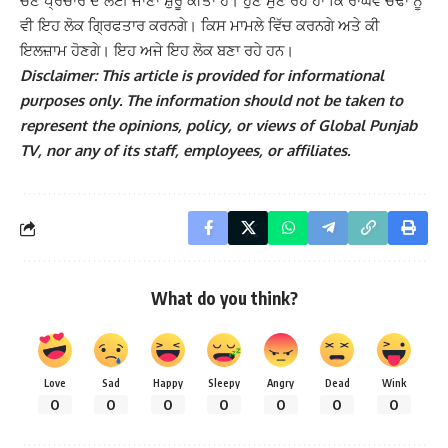
ਚੋਣ ਪ੍ਰਚਾਰ ਦੇ ਲਈ ਜਾਣਾ ਸ਼ੁਰੂ ਕੀਤਾ ਹੈ। ਹੁਣ ਸੁਣ ਰਹੇ ਹਾਂ ਕਿ ਰਾਘਵ ਚੱਢਾ ਨੂੰ
ਵੀ ਇਹ ਲੋਕ ਗ੍ਰਿਫਤਾਰ ਕਰਨਗੇ। ਕਿਸ ਮਾਮਲੇ ਵਿੱਚ ਕਰਨਗੇ ਅਤੇ ਕੀ
ਇਲਜ਼ਾਮ ਹੋਣਗੇ। ਇਹ ਅਜੇ ਇਹ ਲੋਕ ਬਣਾ ਰਹੇ ਹਨ।
Disclaimer: This article is provided for informational
purposes only. The information should not be taken to
represent the opinions, policy, or views of Global Punjab
TV, nor any of its staff, employees, or affiliates.
What do you think?
Love
Sad
Happy
Sleepy
Angry
Dead
Wink
0
0
0
0
0
0
0