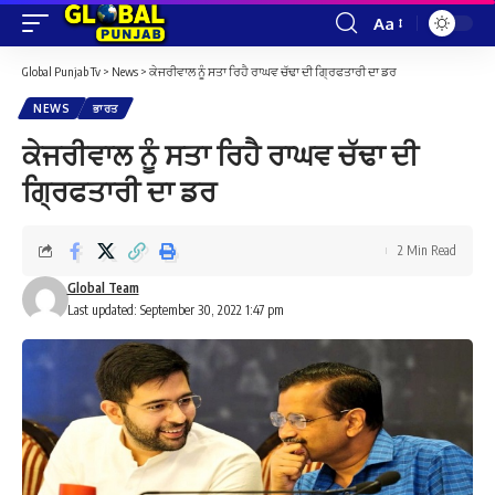
Aa
Font
Resizer
Global Punjab Tv
>
News
>
ਕੇਜਰੀਵਾਲ ਨੂੰ ਸਤਾ ਰਿਹੈ ਰਾਘਵ ਚੱਢਾ ਦੀ ਗ੍ਰਿਫਤਾਰੀ ਦਾ ਡਰ
NEWS
ਭਾਰਤ
ਕੇਜਰੀਵਾਲ ਨੂੰ ਸਤਾ ਰਿਹੈ ਰਾਘਵ ਚੱਢਾ ਦੀ
ਗ੍ਰਿਫਤਾਰੀ ਦਾ ਡਰ
2 Min Read
Global Team
Last updated: September 30, 2022 1:47 pm