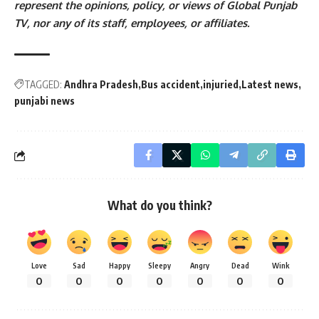
represent the opinions, policy, or views of Global Punjab
TV, nor any of its staff, employees, or affiliates.
TAGGED:
Andhra Pradesh
Bus accident
injuried
Latest news
punjabi news
What do you think?
Love
Sad
Happy
Sleepy
Angry
Dead
Wink
0
0
0
0
0
0
0