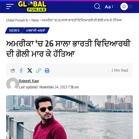
Aa
Font
Resizer
Global Punjab Tv
>
News
>
ਅਮਰੀਕਾ ‘ਚ 26 ਸਾਲਾ ਭਾਰਤੀ ਵਿਦਿਆਰਥੀ ਦੀ ਗੋਲੀ ਮਾਰ ਕੇ ਹੱਤਿਆ
NEWS
ਪਰਵਾਸੀ-ਖ਼ਬਰਾਂ
ਅਮਰੀਕਾ ‘ਚ 26 ਸਾਲਾ ਭਾਰਤੀ ਵਿਦਿਆਰਥੀ
ਦੀ ਗੋਲੀ ਮਾਰ ਕੇ ਹੱਤਿਆ
2 Min Read
Rajneet Kaur
Last updated: November 24, 2023 7:58 am