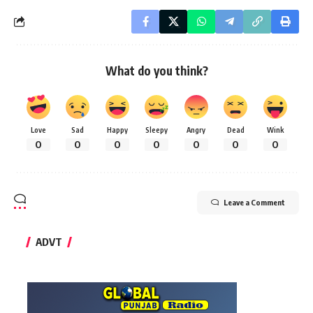
What do you think?
Love
Sad
Happy
Sleepy
Angry
Dead
Wink
0
0
0
0
0
0
0
Leave a Comment
ADVT