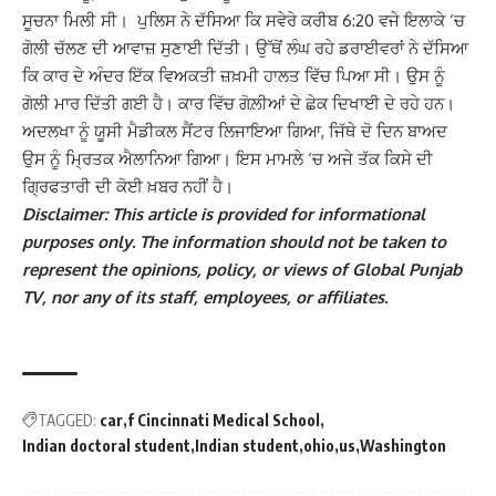
ਸੂਚਨਾ ਮਿਲੀ ਸੀ। ਪੁਲਿਸ ਨੇ ਦੱਸਿਆ ਕਿ ਸਵੇਰੇ ਕਰੀਬ 6:20 ਵਜੇ ਇਲਾਕੇ ‘ਚ
ਗੋਲੀ ਚੱਲਣ ਦੀ ਆਵਾਜ਼ ਸੁਣਾਈ ਦਿੱਤੀ।
ਉੱਥੋਂ ਲੰਘ ਰਹੇ ਡਰਾਈਵਰਾਂ ਨੇ ਦੱਸਿਆ
ਕਿ ਕਾਰ ਦੇ ਅੰਦਰ ਇੱਕ ਵਿਅਕਤੀ ਜ਼ਖ਼ਮੀ ਹਾਲਤ ਵਿੱਚ ਪਿਆ ਸੀ। ਉਸ ਨੂੰ
ਗੋਲੀ ਮਾਰ ਦਿੱਤੀ ਗਈ ਹੈ। ਕਾਰ ਵਿੱਚ ਗੋਲ਼ੀਆਂ ਦੇ ਛੇਕ ਦਿਖਾਈ ਦੇ ਰਹੇ ਹਨ।
ਅਦਲਖਾ ਨੂੰ ਯੂਸੀ ਮੈਡੀਕਲ ਸੈਂਟਰ ਲਿਜਾਇਆ ਗਿਆ, ਜਿੱਥੇ ਦੋ ਦਿਨ ਬਾਅਦ
ਉਸ ਨੂੰ ਮ੍ਰਿਤਕ ਐਲਾਨਿਆ ਗਿਆ। ਇਸ ਮਾਮਲੇ ‘ਚ ਅਜੇ ਤੱਕ ਕਿਸੇ ਦੀ
ਗ੍ਰਿਫਤਾਰੀ ਦੀ ਕੋਈ ਖ਼ਬਰ ਨਹੀਂ ਹੈ।
Disclaimer: This article is provided for informational
purposes only. The information should not be taken to
represent the opinions, policy, or views of Global Punjab
TV, nor any of its staff, employees, or affiliates.
TAGGED:
car
f Cincinnati Medical School
Indian doctoral student
Indian student
ohio
us
Washington