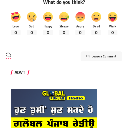
What do you think?
Love
Sad
Happy
Sleepy
Angry
Dead
Wink
0
0
0
0
0
0
0
Leave a Comment
ADVT