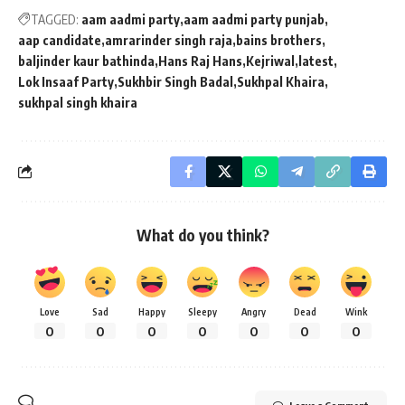
TAGGED:
aam aadmi party
aam aadmi party punjab
aap candidate
amrarinder singh raja
bains brothers
baljinder kaur bathinda
Hans Raj Hans
Kejriwal
latest
Lok Insaaf Party
Sukhbir Singh Badal
Sukhpal Khaira
sukhpal singh khaira
What do you think?
Love
Sad
Happy
Sleepy
Angry
Dead
Wink
0
0
0
0
0
0
0