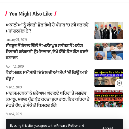
You Might Also Like
ਅਕਾਲੀਆਂ ਨੂੰ ਕੰਬਣੀ ਛੇੜ ਰੱਖੀ ਹੈ ਪੰਜਾਬ ‘ਚ ਨਵੇਂ ਬਣ ਰਹੇ
ਮਹਾਂ ਗਠਜੋੜ ਨੇ ?
January 21, 2019
ਸੰਗਰੂਰ ਤੋਂ ਕੇਵਲ ਢਿੱਲੋਂ ਤੇ ਅਨੰਦਪੁਰ ਸਾਹਿਬ ਤੋਂ ਮਨੀਸ਼
ਤਿਵਾੜੀ ਕਾਂਗਰਸੀ ਉਮੀਦਵਾਰ, ਦੇਖੋ ਇੱਥੇ ਕੌਣ ਕੌਣ ਕਰਦੈ
ਬਗਾਵਤ
April 12, 2019
ਵੋਟਾਂ ਮੰਗਣ ਸਮੇਂ ਸੰਨੀ ਦਿਓਲ ਦੀਆਂ ਅੱਖਾਂ ‘ਚੋਂ ਕਿਉਂ ਆਏ
ਹੰਝੂ ?
May 2, 2019
ਮਾਨ ਸਮਰਥਕਾਂ ਨੇ ਸ਼ਰੇਆਮ ਘੇਰ ਲਏ ਖਹਿਰਾ ਤੇ ਜਗਦੇਵ
ਕਮਾਲੂ, ਸਵਾਲ ਪੁੱਛ ਪੁੱਛ ਕਰਤਾ ਬੁਰਾ ਹਾਲ, ਫਿਰ ਖਹਿਰਾ ਨੇ
ਜੋੜਤੇ ਹੱਥ, ਤੇ ਮੌਕੇ ਤੋਂ ਖਿਸਕਦੇ ਲੱਗੇ
May 4, 2019
By using this site, you agree to the
Privacy Policy
and
Accept