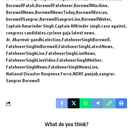
BorewellFateh
BorewellFatehveer
BorewellMachine
BorewellNews
BorewellNewsToday
BorewellRescue
borewellSangrur
BorewellSangrurLive
BorewellWater
Captain Amarinder Singh
Captain AMrinder singh
case against
congress candidates
cyclone gaja latest news
dr. dharmvir gandhi
election
FatehveerSinghBorewell
FatehveerSinghInBorewell
FatehveerSinghLatestNews
FatehveerSinghLive
FatehveerSinghLiveNews
FatehveerSinghLiveVideo
FatehveerSinghMother
FatehveerSinghNews
FatehveerSinghNewsLive
National Disaster Response Force
NDRF
punjab
sangrur
Sangrur Borewell
What do you think?