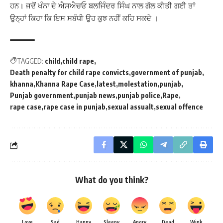
ਹਨ। ਜਦੋਂ ਖੰਨਾ ਦੇ ਐਸਐਚਓ ਬਲਜਿੰਦਰ ਸਿੰਘ ਨਾਲ ਗੱਲ ਕੀਤੀ ਗਈ ਤਾਂ
ਉਨ੍ਹਾਂ ਕਿਹਾ ਕਿ ਇਸ ਸਬੰਧੀ ਉਹ ਕੁਝ ਨਹੀਂ ਕਹਿ ਸਕਦੇ ।
TAGGED:
child
child rape
Death penalty for child rape convicts
government of punjab
khanna
Khanna Rape Case
latest
molestation
punjab
Punjab government
punjab news
punjab police
Rape
rape case
rape case in punjab
sexual assualt
sexual offence
What do you think?
Love
Sad
Happy
Sleepy
Angry
Dead
Wink