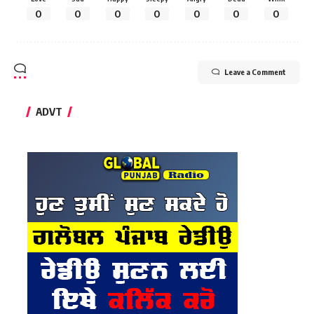
0
0
0
0
0
0
0
Leave a Comment
ADVT