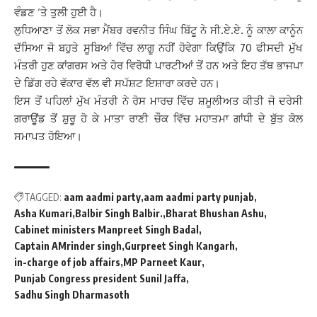
ਵੰਡਣ ‘ਤੇ ਤੁਲੀ ਹੁਈ ਹੈ।
ਲੁਧਿਆਣਾ ਤੋਂ ਲੋਕ ਸਭਾ ਮੈਂਬਰ ਰਵਨੀਤ ਸਿੰਘ ਬਿੱਟੂ ਨੇ ਸੀ.ਏ.ਏ. ਨੂੰ ਕਾਲਾ ਕਾਨੂੰਨ
ਦੱਸਿਆ ਜੋ ਬਹੁਤੇ ਸੂਬਿਆਂ ਵਿੱਚ ਲਾਗੂ ਨਹੀਂ ਹੋਵੇਗਾ ਕਿਉਂਕਿ 70 ਫੀਸਦੀ ਮੁੱਖ
ਮੰਤਰੀ ਹੁਣ ਕਾਂਗਰਸ ਅਤੇ ਹੋਰ ਵਿਰੋਧੀ ਪਾਰਟੀਆਂ ਤੋਂ ਹਨ ਅਤੇ ਇਹ ਤੱਥ ਭਾਜਪਾ
ਦੇ ਡਿੱਗ ਰਹੇ ਵੱਕਾਰ ਵੱਲ ਵੀ ਸਪੱਸ਼ਟ ਇਸ਼ਾਰਾ ਕਰਦੇ ਹਨ।
ਇਸ ਤੋਂ ਪਹਿਲਾਂ ਮੁੱਖ ਮੰਤਰੀ ਨੇ ਰੋਸ ਮਾਰਚ ਵਿੱਚ ਸ਼ਮੂਲੀਅਤ ਕੀਤੀ ਜੋ ਦਰੇਸੀ
ਗਰਾਊਂਡ ਤੋਂ ਸ਼ੁਰੂ ਹੋ ਕੇ ਮਾਤਾ ਰਾਣੀ ਚੌਕ ਵਿੱਚ ਮਹਾਤਮਾ ਗਾਂਧੀ ਦੇ ਬੁੱਤ ਕੋਲ
ਸਮਾਪਤ ਹੋਇਆ।
TAGGED:
aam aadmi party
aam aadmi party punjab
Asha Kumari
Balbir Singh Balbir.
Bharat Bhushan Ashu
Cabinet ministers Manpreet Singh Badal
Captain AMrinder singh
Gurpreet Singh Kangarh
in-charge of job affairs
MP Parneet Kaur
Punjab Congress president Sunil Jaffa
Sadhu Singh Dharmasoth