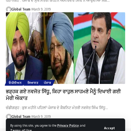
ਪਠਾਨਕੋਟ : ਪੰਜਾਬ ਦੇ ਮੁੱਖ ਮੰਤਰੀ ਕੈਪਟਨ ਅਮਰਿੰਦਰ ਸਿੰਘ ਨੇ ਆਉਂਦੀਆਂ ਲੋਕ…
Global Team
March 9, 2019
ਓਪੀਨੀਅਨ
ਸਿਆਸਤ
ਪੰਜਾਬ
ਭੜ੍ਹਕ ਗਏ ਨਵਜੋਤ ਸਿੱਧੂ, ਕਿਹਾ ਰਾਹੁਲ ਸਾਹਮਣੇ ਮੈਨੂੰ ਦਿਖਾਈ ਗਈ
ਮੇਰੀ ਔਕਾਤ
ਚੰਡੀਗੜ੍ਹ : ਕੁਝ ਮਹੀਨੇ ਪਹਿਲਾਂ ਪੰਜਾਬ ਦੇ ਕੈਬਨਿਟ ਮੰਤਰੀ ਨਵਜੋਤ ਸਿੰਘ ਸਿੱਧੂ…
Global Team
March 9, 2019
By using this site, you agree to the
Privacy Policy
and
Accept
Terms of Use
.