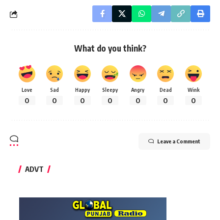
What do you think?
Love
Sad
Happy
Sleepy
Angry
Dead
Wink
0
0
0
0
0
0
0
Leave a Comment
ADVT