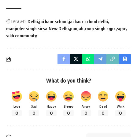
TAGGED:
Delhi
jai kaur school
jai kaur school delhi
manjnder singh sirsa
New Delhi
punjab
roop singh sgpc
sgpc
sikh community
What do you think?
Love
Sad
Happy
Sleepy
Angry
Dead
Wink
0
0
0
0
0
0
0