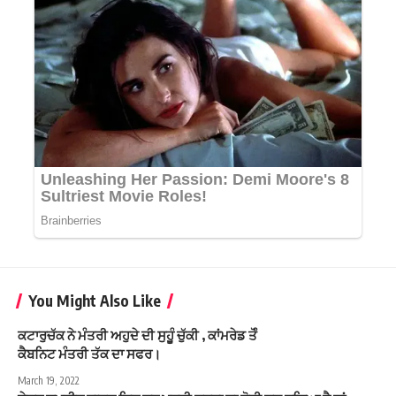
You Might Also Like
ਕਟਾਰੁਚੱਕ ਨੇ ਮੰਤਰੀ ਅਹੁਦੇ ਦੀ ਸੁਹੁੂੰ ਚੁੱਕੀ , ਕਾਂਮਰੇਡ ਤੋੰ
ਕੈਬਨਿਟ ਮੰਤਰੀ ਤੱਕ ਦਾ ਸਫਰ।
March 19, 2022