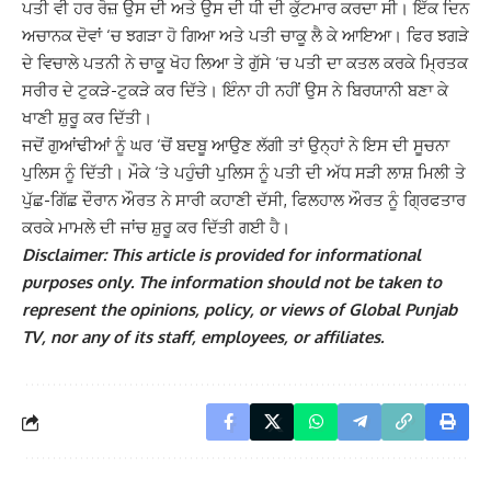
ਪਤੀ ਵੀ ਹਰ ਰੋਜ਼ ਉਸ ਦੀ ਅਤੇ ਉਸ ਦੀ ਧੀ ਦੀ ਕੁੱਟਮਾਰ ਕਰਦਾ ਸੀ। ਇੱਕ ਦਿਨ
ਅਚਾਨਕ ਦੋਵਾਂ ‘ਚ ਝਗੜਾ ਹੋ ਗਿਆ ਅਤੇ ਪਤੀ ਚਾਕੂ ਲੈ ਕੇ ਆਇਆ। ਫਿਰ ਝਗੜੇ
ਦੇ ਵਿਚਾਲੇ ਪਤਨੀ ਨੇ ਚਾਕੂ ਖੋਹ ਲਿਆ ਤੇ ਗੁੱਸੇ ‘ਚ ਪਤੀ ਦਾ ਕਤਲ ਕਰਕੇ ਮ੍ਰਿਤਕ
ਸਰੀਰ ਦੇ ਟੁਕੜੇ-ਟੁਕੜੇ ਕਰ ਦਿੱਤੇ। ਇੰਨਾ ਹੀ ਨਹੀਂ ਉਸ ਨੇ ਬਿਰਯਾਨੀ ਬਣਾ ਕੇ
ਖਾਣੀ ਸ਼ੁਰੂ ਕਰ ਦਿੱਤੀ।
ਜਦੋਂ ਗੁਆਂਢੀਆਂ ਨੂੰ ਘਰ ‘ਚੋਂ ਬਦਬੂ ਆਉਣ ਲੱਗੀ ਤਾਂ ਉਨ੍ਹਾਂ ਨੇ ਇਸ ਦੀ ਸੂਚਨਾ
ਪੁਲਿਸ ਨੂੰ ਦਿੱਤੀ। ਮੌਕੇ ‘ਤੇ ਪਹੁੰਚੀ ਪੁਲਿਸ ਨੂੰ ਪਤੀ ਦੀ ਅੱਧ ਸੜੀ ਲਾਸ਼ ਮਿਲੀ ਤੇ
ਪੁੱਛ-ਗਿੱਛ ਦੌਰਾਨ ਔਰਤ ਨੇ ਸਾਰੀ ਕਹਾਣੀ ਦੱਸੀ, ਫਿਲਹਾਲ ਔਰਤ ਨੂੰ ਗ੍ਰਿਫਤਾਰ
ਕਰਕੇ ਮਾਮਲੇ ਦੀ ਜਾਂਚ ਸ਼ੁਰੂ ਕਰ ਦਿੱਤੀ ਗਈ ਹੈ।
Disclaimer: This article is provided for informational
purposes only. The information should not be taken to
represent the opinions, policy, or views of Global Punjab
TV, nor any of its staff, employees, or affiliates.