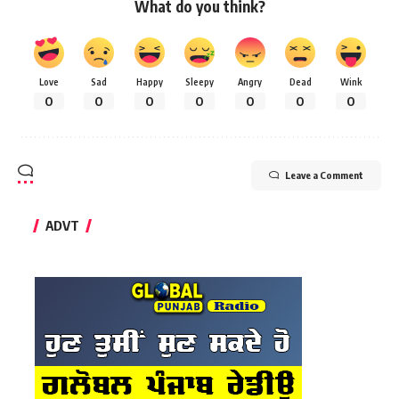
What do you think?
Love
Sad
Happy
Sleepy
Angry
Dead
Wink
0
0
0
0
0
0
0
Leave a Comment
ADVT