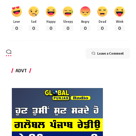
Love
Sad
Happy
Sleepy
Angry
Dead
Wink
0
0
0
0
0
0
0
Leave a Comment
ADVT