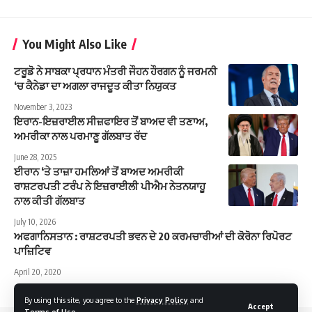
You Might Also Like
ਟਰੂਡੋ ਨੇ ਸਾਬਕਾ ਪ੍ਰਧਾਨ ਮੰਤਰੀ ਜੌਹਨ ਹੌਰਗਨ ਨੂੰ ਜਰਮਨੀ
‘ਚ ਕੈਨੇਡਾ ਦਾ ਅਗਲਾ ਰਾਜਦੂਤ ਕੀਤਾ ਨਿਯੁਕਤ
November 3, 2023
ਇਰਾਨ-ਇਜ਼ਰਾਈਲ ਸੀਜ਼ਫਾਇਰ ਤੋਂ ਬਾਅਦ ਵੀ ਤਣਾਅ,
ਅਮਰੀਕਾ ਨਾਲ ਪਰਮਾਣੂ ਗੱਲਬਾਤ ਰੱਦ
June 28, 2025
ਈਰਾਨ ‘ਤੇ ਤਾਜ਼ਾ ਹਮਲਿਆਂ ਤੋਂ ਬਾਅਦ ਅਮਰੀਕੀ
ਰਾਸ਼ਟਰਪਤੀ ਟਰੰਪ ਨੇ ਇਜ਼ਰਾਈਲੀ ਪੀਐਮ ਨੇਤਨਯਾਹੂ
ਨਾਲ ਕੀਤੀ ਗੱਲਬਾਤ
July 10, 2026
ਅਫਗਾਨਿਸਤਾਨ : ਰਾਸ਼ਟਰਪਤੀ ਭਵਨ ਦੇ 20 ਕਰਮਚਾਰੀਆਂ ਦੀ ਕੋਰੋਨਾ ਰਿਪੋਰਟ
ਪਾਜ਼ਿਟਿਵ
April 20, 2020
By using this site, you agree to the
Privacy Policy
and
Accept
Terms of Use
.