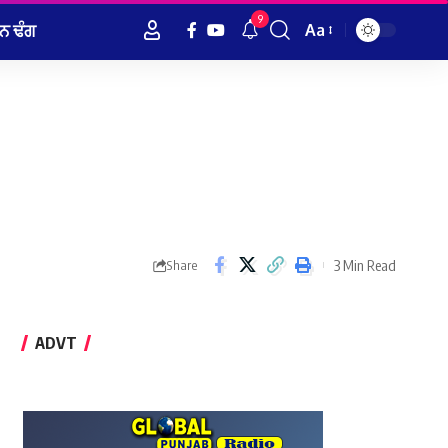
9
ਨ ਢੰਗ
Aa
Font
Resizer
3 Min Read
Share
ADVT