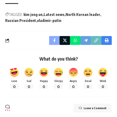
TAGGED:
kim jong un
Latest news
North Korean leader
Russian President
vladimir-putin
What do you think?
Love
Sad
Happy
Sleepy
Angry
Dead
Wink
0
0
0
0
0
0
0
Leave a Comment