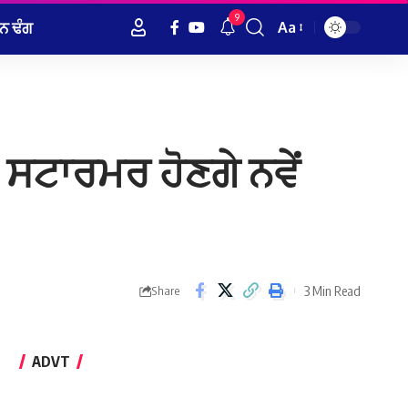
9
ਨ ਢੰਗ
Aa
Font
Resizer
ਸਟਾਰਮਰ ਹੋਣਗੇ ਨਵੇਂ
3 Min Read
Share
ADVT