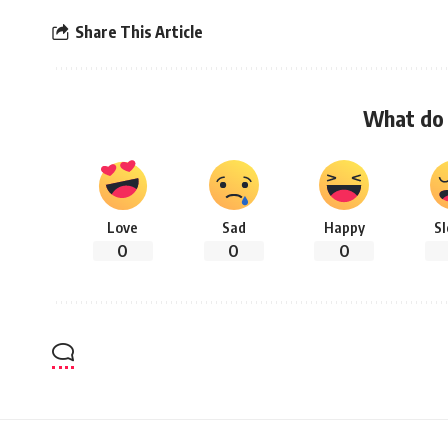
Share This Article
What do 
Love
Sad
Happy
S
0
0
0