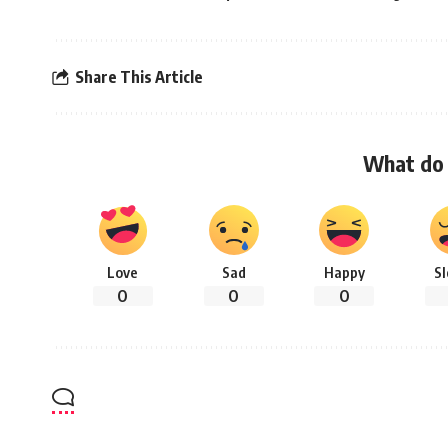
Share This Article
What do 
Love
Sad
Happy
S
0
0
0