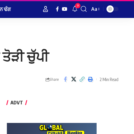
9
ਨ ਢੰਗ
Aa
Font
Resizer
ਤੋੜੀ ਚੁੱਪੀ
2 Min Read
Share
ADVT