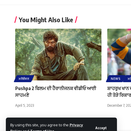
You Might Also Like
ਮਨੋਰੰਜਨ
NEWS
ਮਨ
Pushpa 2 ਫਿਲਮ ਦੀ ਹੈਰਾਨੀਜਨਕ ਵੀਡੀਓ ਆਈ
ਸ਼ਾਹਰੁਖ ਖਾਨ ਦ
ਸਾਹਮਣੇ
ਹੀ ਤੋੜੇ ਰਿਕਾ
April 5, 2023
December 7, 20
By using this site, you agree to the
Privacy
Accept