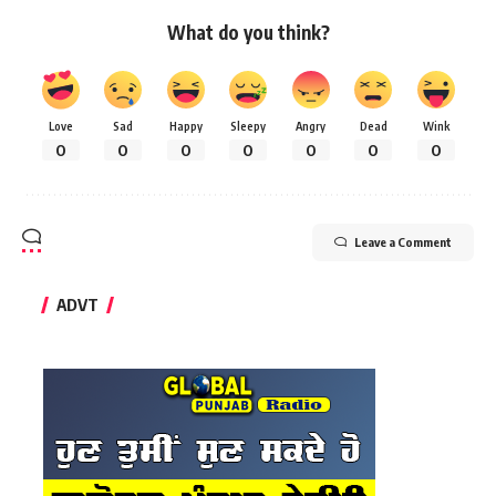
What do you think?
Love
Sad
Happy
Sleepy
Angry
Dead
Wink
0
0
0
0
0
0
0
Leave a Comment
ADVT