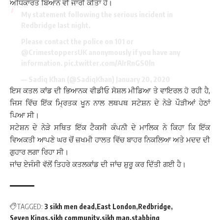
ਅਧਿਕਾਰਤ ਬਿਆਨ ਵੀ ਜਾਰੀ ਕੀਤਾ ਹੈ।
My statement following the serious incident in
Redbridge last night.
Please contact the police on 101 or
@CrimestoppersUK
anonymously if you have any
information.
pic.twitter.com/AIrRnGS0ln
— Sadiq Khan (@SadiqKhan)
January 20, 2020
ਇਸ ਕਤਲ ਕਾਂਡ ਦੀ ਭਿਆਨਕ ਵੀਡੀਓ ਸੋਸ਼ਲ ਮੀਡਿਆ ਤੇ ਵਾਇਰਲ ਹੋ ਰਹੀ ਹੈ,
ਜਿਸ ਵਿੱਚ ਇੱਕ ਮ੍ਰਿਤਕ ਖੂਨ ਨਾਲ ਲਥਪਥ ਸਟੇਸ਼ਨ ਦੇ ਨੇੜੇ ਪੌੜੀਆਂ ਹੇਠਾਂ
ਪਿਆ ਸੀ।
ਸਟੇਸ਼ਨ ਦੇ ਨੇੜੇ ਸਥਿਤ ਇੱਕ ਟੈਕਸੀ ਕੰਪਨੀ ਦੇ ਮਾਲਿਕ ਨੇ ਕਿਹਾ ਕਿ ਇੱਕ
ਵਿਅਕਤੀ ਆਪਣੇ ਘਰ ਚੋਂ ਜ਼ਖਮੀ ਹਾਲਤ ਵਿੱਚ ਬਾਹਰ ਨਿਕਲਿਆ ਅਤੇ ਮਦਦ ਦੀ
ਗੁਹਾਰ ਲਗਾ ਰਿਹਾ ਸੀ।
ਜਾਂਚ ਏਜੰਸੀ ਵੱਲੋਂ ਤਿਹਰੇ ਕਤਲਕਾਂਡ ਦੀ ਜਾਂਚ ਸ਼ੁਰੂ ਕਰ ਦਿੱਤੀ ਗਈ ਹੈ।
TAGGED:
3 sikh men dead
East London
Redbridge
Seven Kings
sikh community
sikh man
stabbing