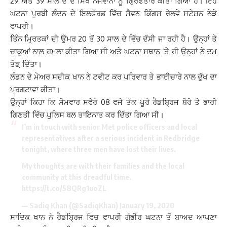
29 ਅਤੇ 39 ਸਾਲ ਦੇ ਦੋ ਸਿੱਖ ਨੌਜਵਾਨਾਂ ਨੂੰ ਗ੍ਰਿਫਤਾਰ ਕੀਤਾ ਗਿਆ ਹੈ। ਇਹ
ਘਟਨਾ ਪੂਰਬੀ ਲੰਦਨ ਦੇ ਇਲਫੋਰਡ ਵਿੱਚ ਸੈਵਨ ਕਿੰਗਸ ਰੇਲਵੇ ਸਟੇਸ਼ਨ ਨੇੜੇ
ਵਾਪਰੀ।
ਤਿੰਨ ਮ੍ਰਿਤਕਾਂ ਦੀ ਉਮਰ 20 ਤੋਂ 30 ਸਾਲ ਦੇ ਵਿੱਚ ਦੱਸੀ ਜਾ ਰਹੀ ਹੈ। ਉਨ੍ਹਾਂ ਤੇ
ਚਾਕੂਆਂ ਨਾਲ ਹਮਲਾ ਕੀਤਾ ਗਿਆ ਸੀ ਅਤੇ ਘਟਨਾ ਸਥਾਨ ‘ਤੇ ਹੀ ਉਨ੍ਹਾਂ ਨੇ ਦਮ
ਤੋਡ਼ ਦਿੱਤਾ।
ਲੰਡਨ ਦੇ ਮੇਅਰ ਸਦੀਕ ਖਾਨ ਨੇ ਟਵੀਟ ਕਰ ਪਰਿਵਾਰ ਤੇ ਭਾਈਚਾਰੇ ਨਾਲ ਦੁੱਖ ਦਾ
ਪ੍ਰਗਟਾਵਾ ਕੀਤਾ।
ਉਨ੍ਹਾਂ ਕਿਹਾ ਕਿ ਸੋਮਵਾਰ ਸਵੇਰੇ 08 ਵਜੇ ਤੱਕ ਪੂਰੇ ਰੈਡਬ੍ਰਿਜ ਬੋਰੋ ਤੇ ਭਾਰੀ
ਗਿਣਤੀ ਵਿੱਚ ਪੁਲਿਸ ਬਲ ਤਾਇਨਾਤ ਕਰ ਦਿੱਤਾ ਗਿਆ ਸੀ।
I’m in touch with senior Met police officers and local
representatives after a serious incident in Redbridge
tonight, where three men have lost their lives.
My thoughts are with their families and the local
community at this dreadful time.
https://t.co/58QRg1uoZL
— Sadiq Khan (@SadiqKhan)
January 19, 2020
ਸਾਦਿਕ ਖਾਨ ਨੇ ਰੈਡਬ੍ਰਿਜ ਵਿਚ ਵਾਪਰੀ ਗੰਭੀਰ ਘਟਨਾ ਤੋਂ ਬਾਅਦ ਆਪਣਾ