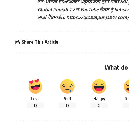
ਨੋਟ: ਪੰਜਾਬੀ ਦੀਆਂ ਖ਼ਬਰਾਂ ਪੜ੍ਹਨ ਲਈ ਤੁਸੀਂ ਸਾਡੀ ਐਪ ਨੂ
Global Punjab TV ਦੇ YouTube ਚੈਨਲ ਨੂੰ Subscribe
ਸਾਡੀ ਵੈੱਬਸਾਈਟ https://globalpunjabtv.com/ ‘ਤੇ ਜ
Share This Article
What do 
Love
Sad
Happy
S
0
0
0