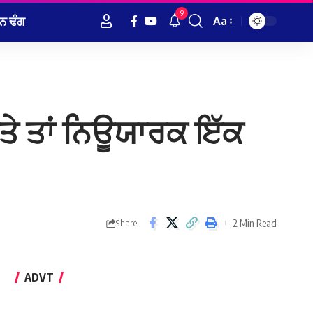
9
ਨ ਢੰਗ
Aa
Font
Resizer
ੱਤੇ ਤਾਂ ਨਿਊਯਾਰਕ ਇੱਕ
2 Min Read
Share
ADVT