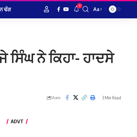
9
ਨ ਢੰਗ
Aa
Font
Resizer
ਜੇ ਸਿੰਘ ਨੇ ਕਿਹਾ- ਹਾਦਸੇ
3 Min Read
Share
ADVT