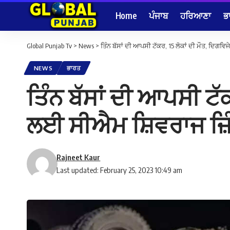
Home
ਪੰਜਾਬ
ਹਰਿਆਣਾ
ਭ
Global Punjab Tv
>
News
>
ਤਿੰਨ ਬੱਸਾਂ ਦੀ ਆਪਸੀ ਟੱਕਰ, 15 ਲੋਕਾਂ ਦੀ ਮੌਤ, ਦਿਗਵਿ
NEWS
ਭਾਰਤ
ਤਿੰਨ ਬੱਸਾਂ ਦੀ ਆਪਸੀ ਟੱਕ
ਲਈ ਸੀਐਮ ਸ਼ਿਵਰਾਜ ਜ਼ਿ
Rajneet Kaur
Last updated: February 25, 2023 10:49 am