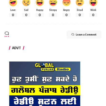
Love
Sad
Happy
Sleepy
Angry
Dead
Wink
0
0
0
0
0
0
0
Leave a Comment
ADVT