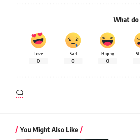
What do 
Love
Sad
Happy
S
0
0
0
You Might Also Like