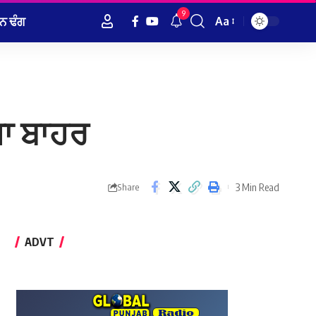
9
ਨ ਢੰਗ
Aa
Font
Resizer
ਗਾ ਬਾਹਰ
3 Min Read
Share
ADVT