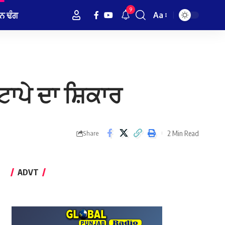
9
ਨ ਢੰਗ
Aa
Font
Resizer
ਟਾਪੇ ਦਾ ਸ਼ਿਕਾਰ
2 Min Read
Share
ADVT