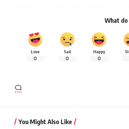
What do 
Love
Sad
Happy
S
0
0
0
You Might Also Like