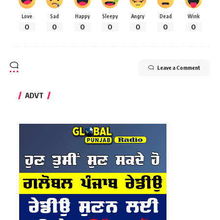
Love
Sad
Happy
Sleepy
Angry
Dead
Wink
0
0
0
0
0
0
0
Leave a Comment
ADVT