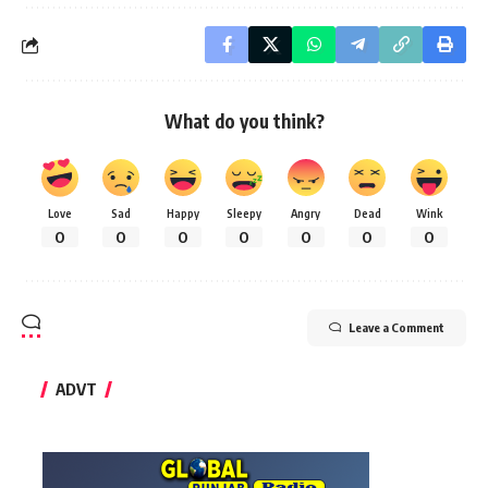
What do you think?
Love
Sad
Happy
Sleepy
Angry
Dead
Wink
0
0
0
0
0
0
0
Leave a Comment
ADVT