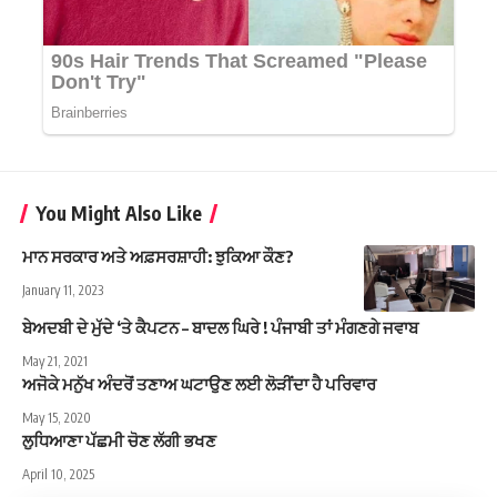
You Might Also Like
ਮਾਨ ਸਰਕਾਰ ਅਤੇ ਅਫ਼ਸਰਸ਼ਾਹੀ: ਝੁਕਿਆ ਕੌਣ?
January 11, 2023
ਬੇਅਦਬੀ ਦੇ ਮੁੱਦੇ ‘ਤੇ ਕੈਪਟਨ – ਬਾਦਲ ਘਿਰੇ ! ਪੰਜਾਬੀ ਤਾਂ ਮੰਗਣਗੇ ਜਵਾਬ
May 21, 2021
ਅਜੋਕੇ ਮਨੁੱਖ ਅੰਦਰੋਂ ਤਣਾਅ ਘਟਾਉਣ ਲਈ ਲੋੜੀਂਦਾ ਹੈ ਪਰਿਵਾਰ
May 15, 2020
ਲੁਧਿਆਣਾ ਪੱਛਮੀ ਚੋਣ ਲੱਗੀ ਭਖਣ
April 10, 2025