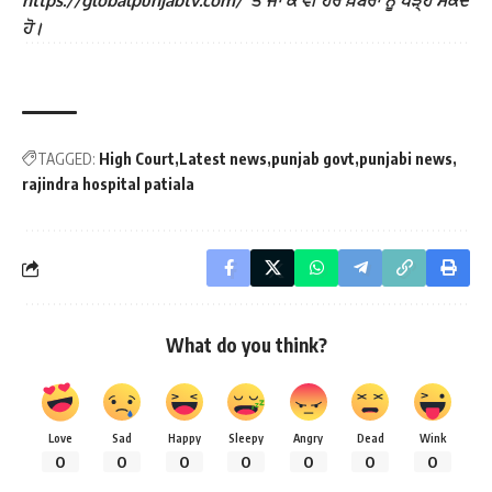
https://globalpunjabtv.com/ ‘ਤੇ ਜਾ ਕੇ ਵੀ ਹੋਰ ਖ਼ਬਰਾਂ ਨੂੰ ਪੜ੍ਹ ਸਕਦੇ
ਹੋ।
TAGGED:
High Court
Latest news
punjab govt
punjabi news
rajindra hospital patiala
What do you think?
Love
Sad
Happy
Sleepy
Angry
Dead
Wink
0
0
0
0
0
0
0