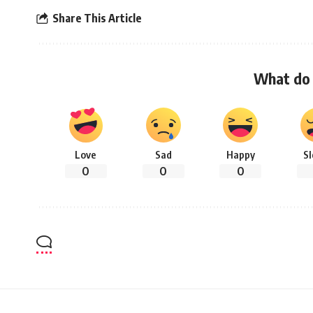
Share This Article
What do 
Love
Sad
Happy
S
0
0
0