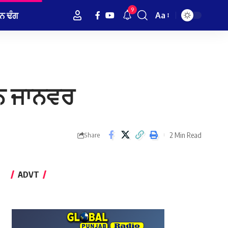
9
ਨ ਢੰਗ
Aa
Font
Resizer
ੰਨ ਜਾਨਵਰ
2 Min Read
Share
ADVT