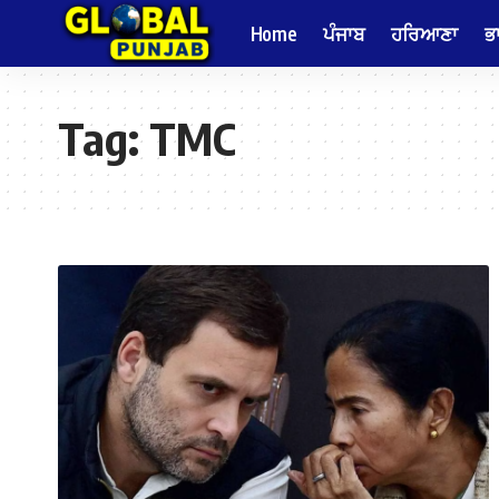
Home
ਪੰਜਾਬ
ਹਰਿਆਣਾ
ਭ
Tag:
TMC