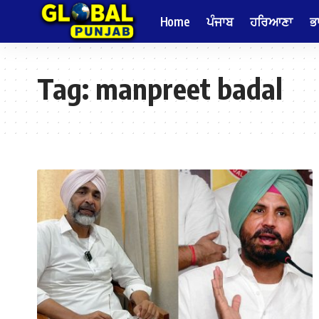
Home
ਪੰਜਾਬ
ਹਰਿਆਣਾ
ਭ
Tag:
manpreet badal