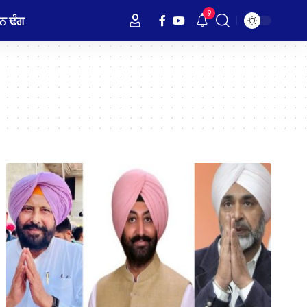
9
ਨ ਢੰਗ