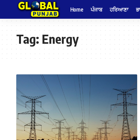
Home
ਪੰਜਾਬ
ਹਰਿਆਣਾ
ਭ
Tag:
Energy