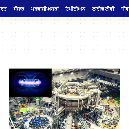
ਾਰਤ
ਸੰਸਾਰ
ਪਰਵਾਸੀ-ਖ਼ਬਰਾਂ
ਓਪੀਨੀਅਨ
ਲਾਈਵ ਟੀਵੀ
ਜੀਵ