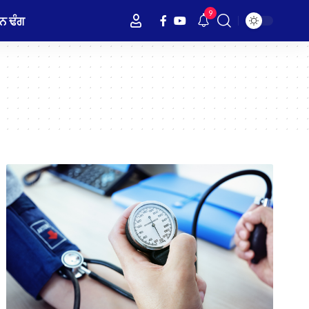
9
ਨ ਢੰਗ