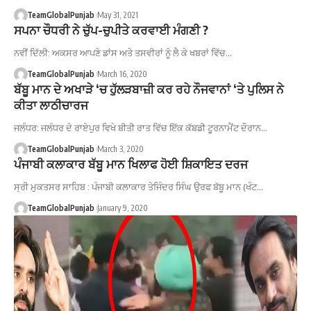
TeamGlobalPunjab
May 31, 2021
ਸਪਨਾ ਚੌਧਰੀ ਨੇ ਚੁੱਪ-ਚੁਪੀਤੇ ਕਰਵਾਈ ਮੰਗਣੀ ?
ਨਵੀਂ ਦਿੱਲੀ: ਅਕਸਰ ਆਪਣੇ ਡਾਂਸ ਅਤੇ ਤਸਵੀਰਾਂ ਨੂੰ ਲੈ ਕੇ ਖਬਰਾਂ ਵਿੱਚ…
TeamGlobalPunjab
March 16, 2020
ਬੱਬੂ ਮਾਨ ਦੇ ਅਖਾੜੇ ‘ਚ ਹੁੱਲੜਬਾਜ਼ੀ ਕਰ ਰਹੇ ਨੌਜਵਾਨਾਂ ‘ਤੇ ਪੁਲਿਸ ਨੇ
ਕੀਤਾ ਲਾਠੀਚਾਰਜ
ਜਲੰਧਰ: ਜਲੰਧਰ ਦੇ ਰਾਏਪੁਰ ਵਿਖੇ ਬੀਤੀ ਰਾਤ ਵਿੱਚ ਇੱਕ ਕੱਬਡੀ ਟੂਰਨਾਮੈਂਟ ਦੌਰਾਨ…
TeamGlobalPunjab
March 3, 2020
ਪੰਜਾਬੀ ਕਲਾਕਾਰ ਬੱਬੂ ਮਾਨ ਖਿਲਾਫ ਹੋਈ ਸ਼ਿਕਾਇਤ ਦਰਜ
ਸ੍ਰੀ ਮੁਕਤਸਰ ਸਾਹਿਬ : ਪੰਜਾਬੀ ਕਲਾਕਾਰ ਤੇਜਿੰਦਰ ਸਿੰਘ ਉਰਫ ਬੱਬੂ ਮਾਨ (ਖੰਟ…
TeamGlobalPunjab
January 9, 2020