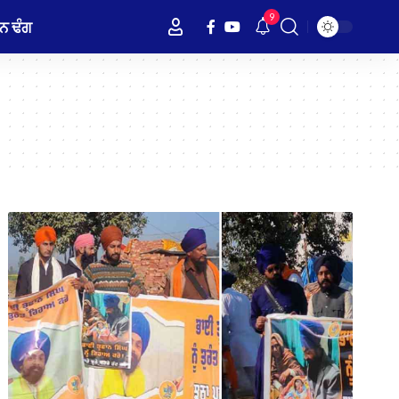
9
ਨ ਢੰਗ