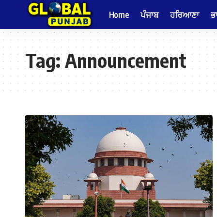
Home
ਪੰਜਾਬ
ਹਰਿਆਣਾ
ਭ
Tag:
Announcement