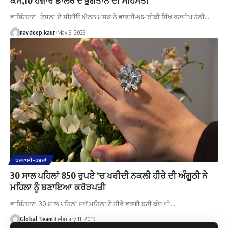
ਵਾਸ਼ਿੰਗਟਨ : ਟੇਸਲਾ ਦੇ ਸੀਈਓ ਐਲੋਨ ਮਸਕ ਨੇ ਭਾਰਤੀ-ਅਮਰੀਕੀ ਸਿੱਖ ਰਣਦੀਪ ਹੋਠੀ…
navdeep kaur
May 3, 2023
ਪਰਵਾਸੀ-ਖ਼ਬਰਾਂ
30 ਸਾਲ ਪਹਿਲਾਂ 850 ਰੁਪਏ ‘ਚ ਖਰੀਦੀ ਨਕਲੀ ਹੀਰੇ ਦੀ ਅੰਗੂਠੀ ਨੇ
ਮਹਿਲਾ ਨੂੰ ਬਣਾਇਆ ਕਰੋੜਪਤੀ
ਵਾਸ਼ਿੰਗਟਨ: 30 ਸਾਲ ਪਹਿਲਾਂ ਜਦੋਂ ਮਹਿਲਾ ਨੇ ਹੀਰੇ ਵਰਗੀ ਬਣੀ ਕੰਚ ਦੀ…
Global Team
February 11, 2019