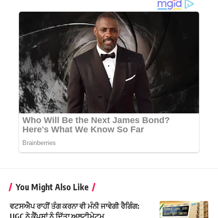
You Might Also Like
ਵਟਸਐਪ ਰਾਹੀਂ ਤੰਗ ਕਰਨਾ ਵੀ ਮੰਨੀ ਜਾਵੇਗੀ ਰੈਗਿੰਗ:
UGC ਨੇ ਕੈਂਪਸਾਂ ਨੂੰ ਦਿੱਤਾ ਅਲਟੀਮੇਟਮ