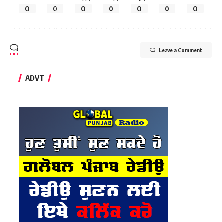
0
0
0
0
0
0
0
Leave a Comment
ADVT