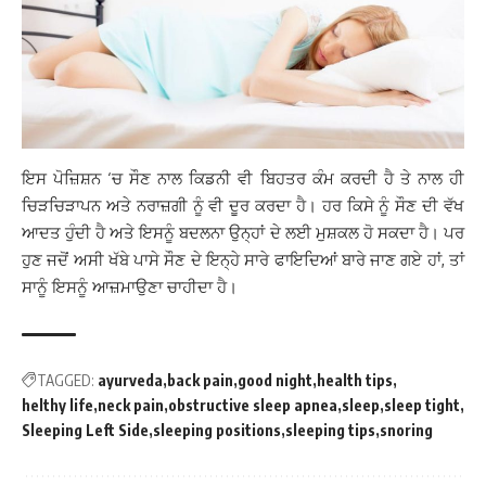
ਇਸ ਪੋਜ਼ਿਸ਼ਨ ‘ਚ ਸੌਣ ਨਾਲ ਕਿਡਨੀ ਵੀ ਬਿਹਤਰ ਕੰਮ ਕਰਦੀ ਹੈ ਤੇ ਨਾਲ ਹੀ
ਚਿੜਚਿੜਾਪਨ ਅਤੇ ਨਰਾਜ਼ਗੀ ਨੂੰ ਵੀ ਦੂਰ ਕਰਦਾ ਹੈ। ਹਰ ਕਿਸੇ ਨੂੰ ਸੌਣ ਦੀ ਵੱਖ
ਆਦਤ ਹੁੰਦੀ ਹੈ ਅਤੇ ਇਸਨੂੰ ਬਦਲਨਾ ਉਨ੍ਹਾਂ ਦੇ ਲਈ ਮੁਸ਼ਕਲ ਹੋ ਸਕਦਾ ਹੈ। ਪਰ
ਹੁਣ ਜਦੋਂ ਅਸੀ ਖੱਬੇ ਪਾਸੇ ਸੌਣ ਦੇ ਇਨ੍ਹੇ ਸਾਰੇ ਫਾਇਦਿਆਂ ਬਾਰੇ ਜਾਣ ਗਏ ਹਾਂ, ਤਾਂ
ਸਾਨੂੰ ਇਸਨੂੰ ਆਜ਼ਮਾਉਣਾ ਚਾਹੀਦਾ ਹੈ।
TAGGED:
ayurveda
back pain
good night
health tips
helthy life
neck pain
obstructive sleep apnea
sleep
sleep tight
Sleeping Left Side
sleeping positions
sleeping tips
snoring