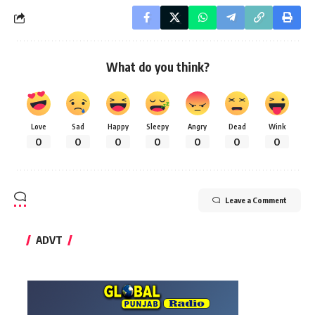
What do you think?
Love
Sad
Happy
Sleepy
Angry
Dead
Wink
0
0
0
0
0
0
0
Leave a Comment
ADVT