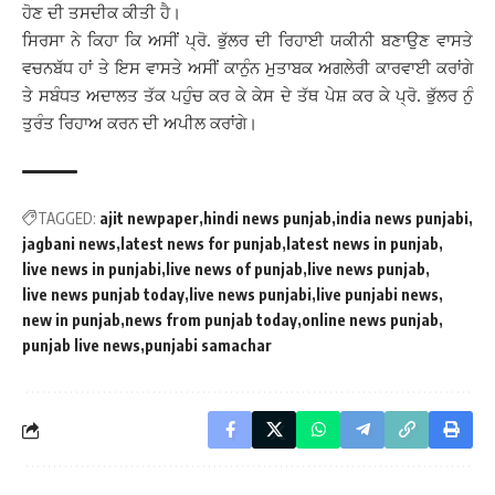
ਹੋਣ ਦੀ ਤਸਦੀਕ ਕੀਤੀ ਹੈ।
ਸਿਰਸਾ ਨੇ ਕਿਹਾ ਕਿ ਅਸੀਂ ਪ੍ਰੋ. ਭੁੱਲਰ ਦੀ ਰਿਹਾਈ ਯਕੀਨੀ ਬਣਾਉਣ ਵਾਸਤੇ
ਵਚਨਬੱਧ ਹਾਂ ਤੇ ਇਸ ਵਾਸਤੇ ਅਸੀਂ ਕਾਨੁੰਨ ਮੁਤਾਬਕ ਅਗਲੇਰੀ ਕਾਰਵਾਈ ਕਰਾਂਗੇ
ਤੇ ਸਬੰਧਤ ਅਦਾਲਤ ਤੱਕ ਪਹੁੰਚ ਕਰ ਕੇ ਕੇਸ ਦੇ ਤੱਥ ਪੇਸ਼ ਕਰ ਕੇ ਪ੍ਰੋ. ਭੁੱਲਰ ਨੁੰ
ਤੁਰੰਤ ਰਿਹਾਅ ਕਰਨ ਦੀ ਅਪੀਲ ਕਰਾਂਗੇ।
TAGGED:
ajit newpaper
hindi news punjab
india news punjabi
jagbani news
latest news for punjab
latest news in punjab
live news in punjabi
live news of punjab
live news punjab
live news punjab today
live news punjabi
live punjabi news
new in punjab
news from punjab today
online news punjab
punjab live news
punjabi samachar