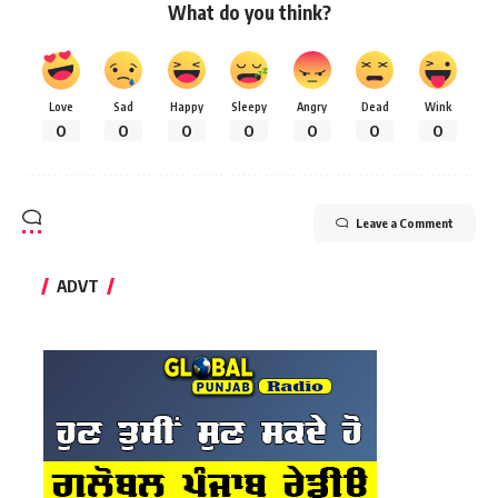
What do you think?
Love
Sad
Happy
Sleepy
Angry
Dead
Wink
0
0
0
0
0
0
0
Leave a Comment
ADVT