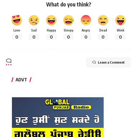
What do you think?
Love
Sad
Happy
Sleepy
Angry
Dead
Wink
0
0
0
0
0
0
0
Leave a Comment
ADVT