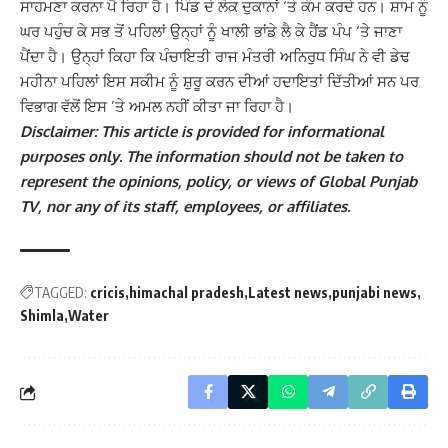
ਸਾਹਮਣਾ ਕਰਨਾ ਪੈ ਰਿਹਾ ਹੈ। ਪਿੰਡ ਦੇ ਲੋਕ ਦੁਕਾਨਾਂ ‘ਤੇ ਕੰਮ ਕਰਦੇ ਹਨ।
ਸ਼ਾਮ ਨੂੰ
ਘਰ ਪਹੁੰਚ ਕੇ ਸਭ ਤੋਂ ਪਹਿਲਾਂ ਉਨ੍ਹਾਂ ਨੂੰ ਖਾਲੀ ਭਾਂਡੇ ਲੈ ਕੇ ਹੈਂਡ ਪੰਪ ‘ਤੇ ਜਾਣਾ
ਪੈਂਦਾ ਹੈ। ਉਨ੍ਹਾਂ ਕਿਹਾ ਕਿ ਪੰਚਾਇਤੀ ਰਾਜ ਮੰਤਰੀ ਅਨਿਰੁਧ ਸਿੰਘ ਨੇ ਵੀ ਡੇਢ
ਮਹੀਨਾ ਪਹਿਲਾਂ ਇਸ ਸਕੀਮ ਨੂੰ ਸ਼ੁਰੂ ਕਰਨ ਦੀਆਂ ਹਦਾਇਤਾਂ ਦਿੱਤੀਆਂ ਸਨ ਪਰ
ਵਿਭਾਗ ਵੱਲੋਂ ਇਸ ’ਤੇ ਅਮਲ ਨਹੀਂ ਕੀਤਾ ਜਾ ਰਿਹਾ ਹੈ।
Disclaimer: This article is provided for informational
purposes only. The information should not be taken to
represent the opinions, policy, or views of Global Punjab
TV, nor any of its staff, employees, or affiliates.
TAGGED:
cricis
himachal pradesh
Latest news
punjabi news
Shimla
Water