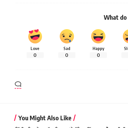
What do 
Love
Sad
Happy
S
0
0
0
You Might Also Like