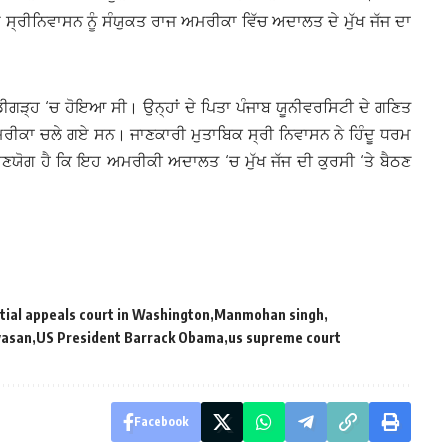
 ਸ੍ਰੀਨਿਵਾਸਨ ਨੂੰ ਸੰਯੁਕਤ ਰਾਜ ਅਮਰੀਕਾ ਵਿੱਚ ਅਦਾਲਤ ਦੇ ਮੁੱਖ ਜੱਜ ਦਾ
ਡੀਗੜ੍ਹ ‘ਚ ਹੋਇਆ ਸੀ। ਉਨ੍ਹਾਂ ਦੇ ਪਿਤਾ ਪੰਜਾਬ ਯੂਨੀਵਰਸਿਟੀ ਦੇ ਗਣਿਤ
ਮਰੀਕਾ ਚਲੇ ਗਏ ਸਨ। ਜਾਣਕਾਰੀ ਮੁਤਾਬਿਕ ਸ੍ਰੀ ਨਿਵਾਸਨ ਨੇ ਹਿੰਦੂ ਧਰਮ
ਣਯੋਗ ਹੈ ਕਿ ਇਹ ਅਮਰੀਕੀ ਅਦਾਲਤ ‘ਚ ਮੁੱਖ ਜੱਜ ਦੀ ਕੁਰਸੀ ‘ਤੇ ਬੈਠਣ
ntial appeals court in Washington
Manmohan singh
vasan
US President Barrack Obama
us supreme court
Facebook