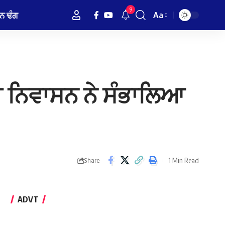
9
ਨ ਢੰਗ
Aa
Font
Resizer
ਰੀ ਨਿਵਾਸਨ ਨੇ ਸੰਭਾਲਿਆ
1 Min Read
Share
ADVT