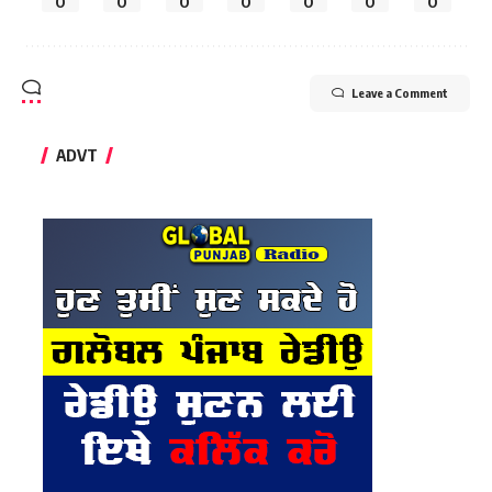
0
0
0
0
0
0
0
Leave a Comment
ADVT