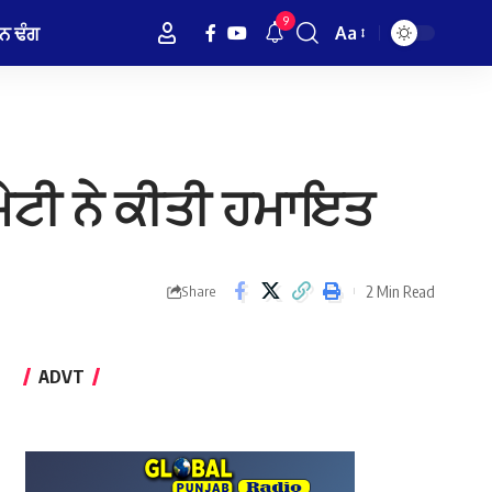
9
ਨ ਢੰਗ
Aa
Font
Resizer
 ਕਮੇਟੀ ਨੇ ਕੀਤੀ ਹਮਾਇਤ
2 Min Read
Share
ADVT